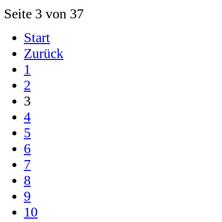
Seite 3 von 37
Start
Zurück
1
2
3
4
5
6
7
8
9
10